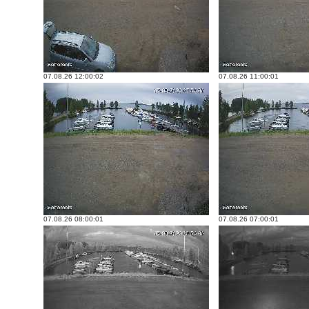
07.08.26 12:00:02
07.08.26 11:00:01
07.08.26 08:00:01
07.08.26 07:00:01