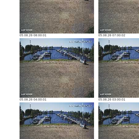
05.08.26 08:00:01
05.08.26 07:00:02
05.08.26 04:00:01
05.08.26 03:00:01