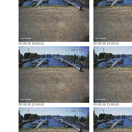
05.08.26 16:00:01
05.08.26 15:00:01
05.08.26 12:00:02
05.08.26 11:00:02