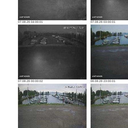
07.08.26 04:00:01
07.08.26 03:00:01
07.08.26 00:00:02
06.08.26 23:00:01