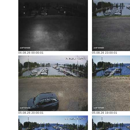
06.08.26 00:00:01
05.08.26 23:00:01
05.08.26 20:00:01
05.08.26 19:00:01