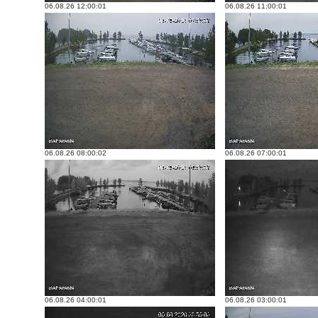
06.08.26 12:00:01
06.08.26 11:00:01
06.08.26 08:00:02
06.08.26 07:00:01
06.08.26 04:00:01
06.08.26 03:00:01