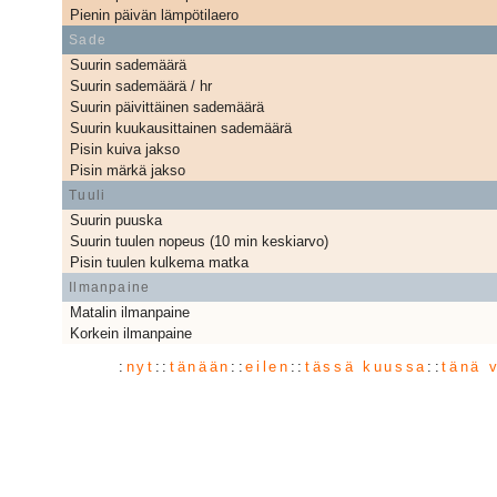
Pienin päivän lämpötilaero
Sade
Suurin sademäärä
Suurin sademäärä / hr
Suurin päivittäinen sademäärä
Suurin kuukausittainen sademäärä
Pisin kuiva jakso
Pisin märkä jakso
Tuuli
Suurin puuska
Suurin tuulen nopeus (10 min keskiarvo)
Pisin tuulen kulkema matka
Ilmanpaine
Matalin ilmanpaine
Korkein ilmanpaine
:
nyt
::
tänään
::
eilen
::
tässä kuussa
::
tänä 