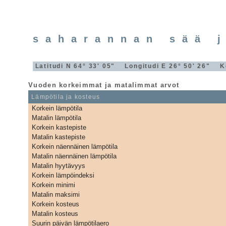
saharannan sää 
Latitudi N 64° 33' 05" Longitudi E 26° 50' 26" 
Vuoden korkeimmat ja matalimmat arvot
Lämpötila ja kosteus
Korkein lämpötila
Matalin lämpötila
Korkein kastepiste
Matalin kastepiste
Korkein näennäinen lämpötila
Matalin näennäinen lämpötila
Matalin hyytävyys
Korkein lämpöindeksi
Korkein minimi
Matalin maksimi
Korkein kosteus
Matalin kosteus
Suurin päivän lämpötilaero