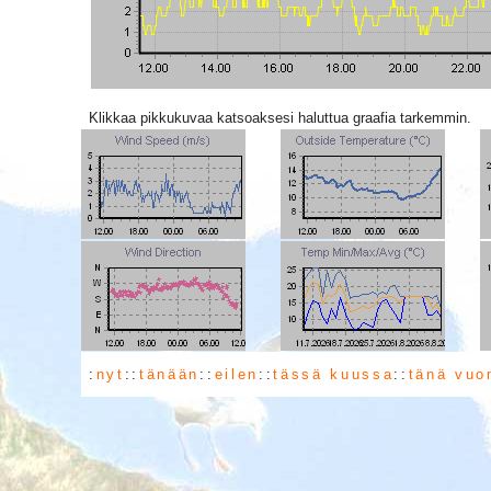
Klikkaa pikkukuvaa katsoaksesi haluttua graafia tarkemmin.
:
nyt
::
tänään
::
eilen
::
tässä kuussa
::
tänä vuo