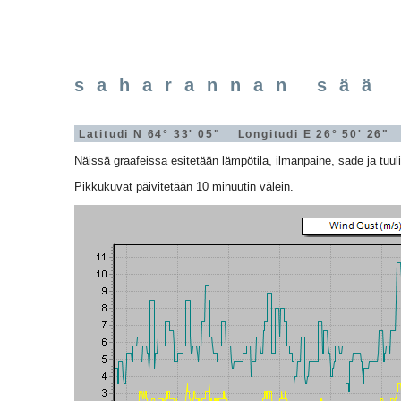
saharannan sää 
Latitudi N 64° 33' 05" Longitudi E 26° 50' 26
Näissä graafeissa esitetään lämpötila, ilmanpaine, sade ja tuuli
Pikkukuvat päivitetään 10 minuutin välein.