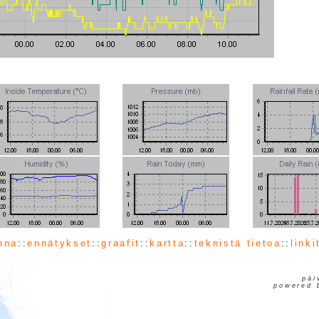
nna
::
ennätykset
::
graafit
::
kartta
::
teknistä tietoa
::
linki
päi
powered