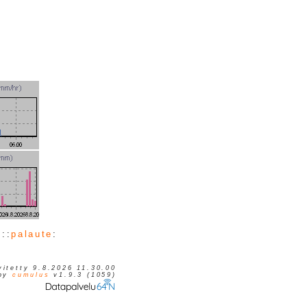
t
::
palaute
:
vitetty 9.8.2026 11.30.00
 by
cumulus
v1.9.3 (1059)