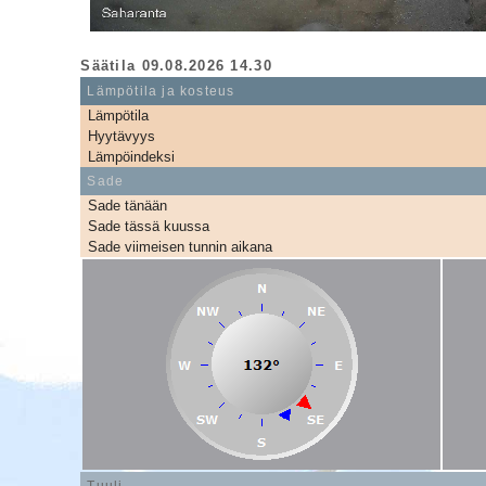
Säätila 09.08.2026 14.30
Lämpötila ja kosteus
Lämpötila
Hyytävyys
Lämpöindeksi
Sade
Sade tänään
Sade tässä kuussa
Sade viimeisen tunnin aikana
Tuuli