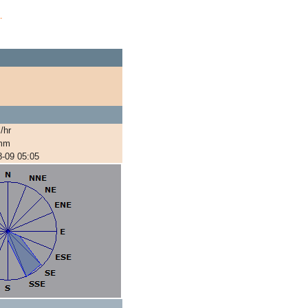
.
C
C
/hr
 mm
8-09 05:05