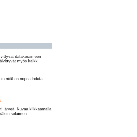
vittyvät datakeräimeen
päivittyvät myös kaikki
n niitä on nopea ladata
ä
i järveä. Kuvaa klikkaamalla
välein selaimen