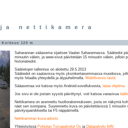
ja nettikamera
" Korkeus 120 m
Saharannan sääasema sijaitsee Vaalan Saharannassa. Säätiedot päi
minuutin välein, ja www-sivut päivitetään 15 minuutin välein, jolloin 
historiatiedot.
Säätietojen tallennus on aloitettu 29.5.2013
Säätiedot on saatavissa myös yksinkertaisemmassa muodossa, jolloi
myös hitaalla yhteydellä ja älypuhelimella.
Mobiiliversio tästä
Sääasemaa voi katsoa myös Android-sovelluksesta,
lataa ohjelma..
Jos sivu ei ole jostain syystä päivittynyt, voit katsoa varasivua
täält
Nettikamera on asennettu huoltorakennukseen, josta on näkymä koht
näet sen isompana. Suurennettu kuva on päivitettävissä 1 minuutin 
päivityspainikkeella tai F5 näppäimellä.
Nettikameran kuva-arkisto
Yhteistyössä
Pohjolan Turvapalvelut Oy
ja
Datapalvelu 64N