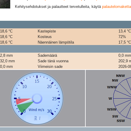
Kehitysehdotukset ja palautteet tervetulleita, käytä
palautelomaketta
18,6 °C
Kastepiste
13,4 °
18,6 °C
Kosteus
72%
18,6 °C
Näennäinen lämpötila
17,5 °
2,8 mm
Sademäärä
0,0 mm
32,0 mm
Sade tänä vuonna
202,9
0,0 mm
Viimeisin sade
2026-0