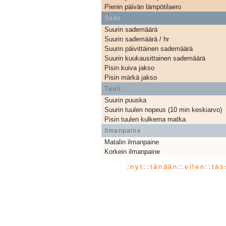
Pienin päivän lämpötilaero
Sade
Suurin sademäärä
Suurin sademäärä / hr
Suurin päivittäinen sademäärä
Suurin kuukausittainen sademäärä
Pisin kuiva jakso
Pisin märkä jakso
Tuuli
Suurin puuska
Suurin tuulen nopeus (10 min keskiarvo)
Pisin tuulen kulkema matka
Ilmanpaine
Matalin ilmanpaine
Korkein ilmanpaine
:
nyt
::
tänään
::
eilen
::
täs