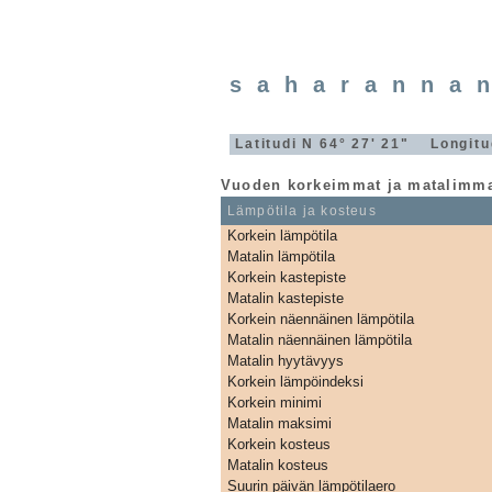
saharanna
Latitudi N 64° 27' 21" Longit
Vuoden korkeimmat ja matalimma
Lämpötila ja kosteus
Korkein lämpötila
Matalin lämpötila
Korkein kastepiste
Matalin kastepiste
Korkein näennäinen lämpötila
Matalin näennäinen lämpötila
Matalin hyytävyys
Korkein lämpöindeksi
Korkein minimi
Matalin maksimi
Korkein kosteus
Matalin kosteus
Suurin päivän lämpötilaero